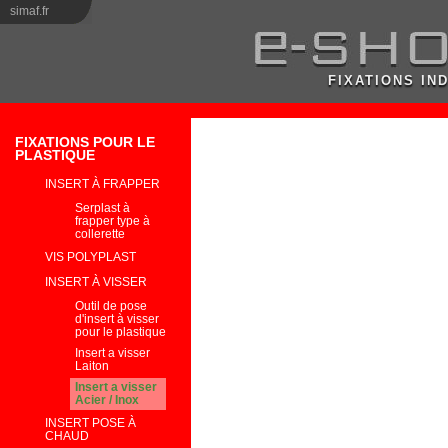
simaf.fr
FIXATIONS IN
FIXATIONS POUR LE
PLASTIQUE
INSERT À FRAPPER
Serplast à
frapper type à
collerette
VIS POLYPLAST
INSERT À VISSER
Outil de pose
d'insert à visser
pour le plastique
Insert a visser
Laiton
Insert a visser
Acier / Inox
INSERT POSE À
CHAUD