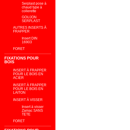
Serplast pose à
chaud type à
collerette
GOUJON
SERPLAST
AUTRES INSERTS À
FRAPPER
Insert DIN
16903
FORET
FIXATIONS POUR
BOIS
INSERT À FRAPPER
POUR LE BOIS EN
ACIER
INSERT À FRAPPER
POUR LE BOIS EN
LAITON
INSERT À VISSER
Insert à visser
Zamac SANS
TETE
FORET