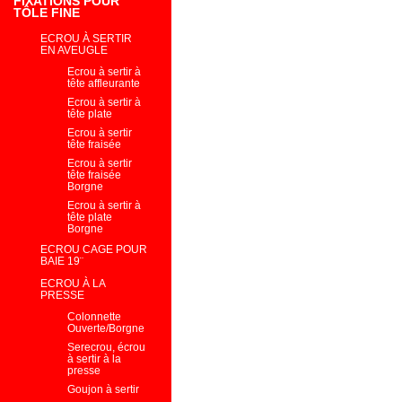
FIXATIONS POUR
TÔLE FINE
ECROU À SERTIR
EN AVEUGLE
Ecrou à sertir à
tête affleurante
Ecrou à sertir à
tête plate
Ecrou à sertir
tête fraisée
Ecrou à sertir
tête fraisée
Borgne
Ecrou à sertir à
tête plate
Borgne
ECROU CAGE POUR
BAIE 19¨
ECROU À LA
PRESSE
Colonnette
Ouverte/Borgne
Serecrou, écrou
à sertir à la
presse
Goujon à sertir