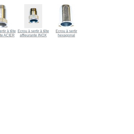
rtir à tête
Ecrou à sertir à tête
Ecrou à sertir
nte ACIER
affleurante INOX
hexagonal