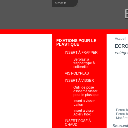
simaf.fr
Accueil
FIXATIONS POUR LE
PLASTIQUE
ECRO
catégor
INSERT À FRAPPER
Serplast à
frapper type à
collerette
VIS POLYPLAST
INSERT À VISSER
Outil de pose
d'insert à visser
pour le plastique
Insert a visser
Laiton
Ecrou à
Insert a visser
Ecrou à 
Acier / Inox
Matière
INSERT POSE À
CHAUD
Sous-cat