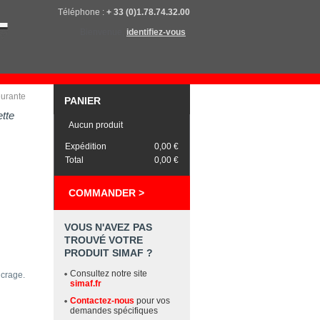
Téléphone :
+ 33 (0)1.78.74.32.00
Bienvenue,
identifiez-vous
leurante
PANIER
tte
Aucun produit
Expédition
0,00 €
Total
0,00 €
COMMANDER >
VOUS N'AVEZ PAS
TROUVÉ VOTRE
PRODUIT SIMAF ?
Consultez notre site
ncrage.
simaf.fr
Contactez-nous
pour vos
demandes spécifiques