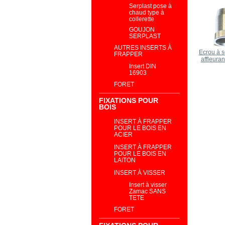
Serplast pose à
chaud type à
collerette
GOUJON
SERPLAST
AUTRES INSERTS À
Ecrou à se
FRAPPER
affleura
Insert DIN
16903
FORET
FIXATIONS POUR
BOIS
INSERT À FRAPPER
POUR LE BOIS EN
ACIER
INSERT À FRAPPER
POUR LE BOIS EN
LAITON
INSERT À VISSER
Insert à visser
Zamac SANS
TETE
FORET