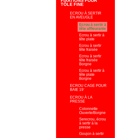
FIXATIONS POUR
TÔLE FINE
ECROU À SERTIR
EN AVEUGLE
Ecrou à sertir à
tête affleurante
Ecrou à sertir à
tête plate
Ecrou à sertir
tête fraisée
Ecrou à sertir
tête fraisée
Borgne
Ecrou à sertir à
tête plate
Borgne
ECROU CAGE POUR
BAIE 19¨
ECROU À LA
PRESSE
Colonnette
Ouverte/Borgne
Serecrou, écrou
à sertir à la
presse
Goujon à sertir