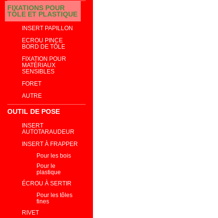
FIXATIONS POUR
TÔLE ET PLASTIQUE
INSERT PAPILLON
ECROU PINCE
BORD DE TÔLE
FIXATION POUR
MATÉRIAUX
SENSIBLES
FORET
AUTRE
OUTIL DE POSE
INSERT
AUTOTARAUDEUR
INSERT À FRAPPER
Pour les bois
Pour le
plastique
ÉCROU À SERTIR
Pour les tôles
fines
RIVET