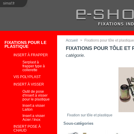
simaf.fr
FIXATIONS IN
Accueil
>
Fixations pour tôle et plastique
FIXATIONS POUR LE
PLASTIQUE
FIXATIONS POUR TÔLE ET 
catégorie.
INSERT À FRAPPER
Serplast à
frapper type à
collerette
VIS POLYPLAST
INSERT À VISSER
Outil de pose
d'insert à visser
pour le plastique
Insert a visser
Laiton
Fixation sur tôle et plastique
Insert a visser
Acier / Inox
Sous-catégories
INSERT POSE À
CHAUD