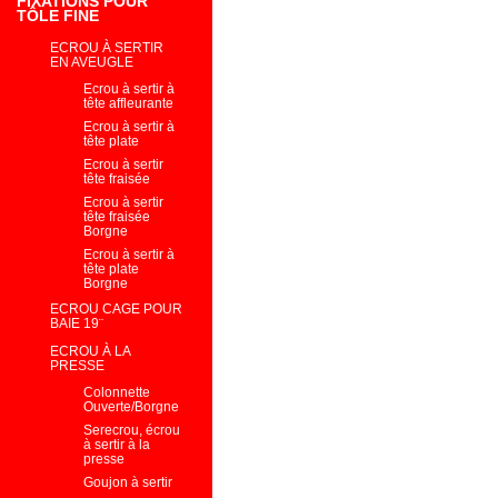
FIXATIONS POUR
TÔLE FINE
ECROU À SERTIR
EN AVEUGLE
Ecrou à sertir à
tête affleurante
Ecrou à sertir à
tête plate
Ecrou à sertir
tête fraisée
Ecrou à sertir
tête fraisée
Borgne
Ecrou à sertir à
tête plate
Borgne
ECROU CAGE POUR
BAIE 19¨
ECROU À LA
PRESSE
Colonnette
Ouverte/Borgne
Serecrou, écrou
à sertir à la
presse
Goujon à sertir