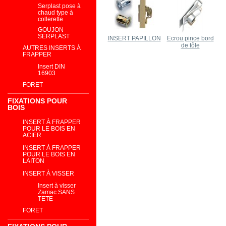
Serplast pose à
chaud type à
collerette
GOUJON
SERPLAST
INSERT PAPILLON
Ecrou pince bord
de tôle
AUTRES INSERTS À
FRAPPER
Insert DIN
16903
FORET
FIXATIONS POUR
BOIS
INSERT À FRAPPER
POUR LE BOIS EN
ACIER
INSERT À FRAPPER
POUR LE BOIS EN
LAITON
INSERT À VISSER
Insert à visser
Zamac SANS
TETE
FORET