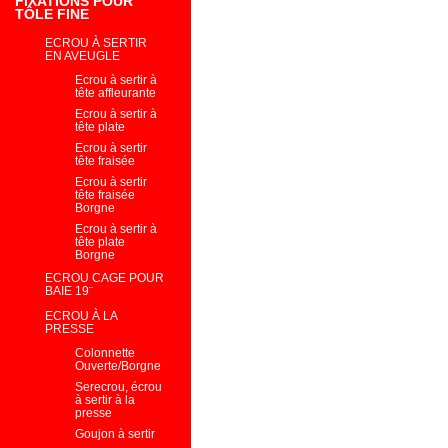
FIXATIONS POUR
TÔLE FINE
ECROU À SERTIR
EN AVEUGLE
Ecrou à sertir à
tête affleurante
Ecrou à sertir à
tête plate
Ecrou à sertir
tête fraisée
Ecrou à sertir
tête fraisée
Borgne
Ecrou à sertir à
tête plate
Borgne
ECROU CAGE POUR
BAIE 19¨
ECROU À LA
PRESSE
Colonnette
Ouverte/Borgne
Serecrou, écrou
à sertir à la
presse
Goujon à sertir