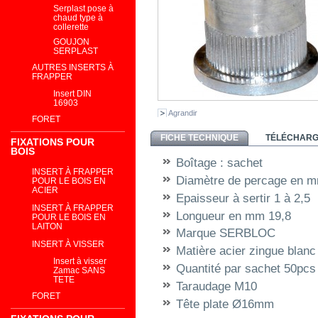
Serplast pose à
chaud type à
collerette
GOUJON
SERPLAST
AUTRES INSERTS À
FRAPPER
Insert DIN
16903
Agrandir
FORET
FICHE TECHNIQUE
TÉLÉCHAR
FIXATIONS POUR
BOIS
Boîtage :
sachet
INSERT À FRAPPER
Diamètre de percage en 
POUR LE BOIS EN
ACIER
Epaisseur à sertir
1 à 2,5
INSERT À FRAPPER
Longueur en mm
19,8
POUR LE BOIS EN
LAITON
Marque
SERBLOC
INSERT À VISSER
Matière
acier zingue blanc
Insert à visser
Quantité par sachet
50pcs
Zamac SANS
TETE
Taraudage
M10
FORET
Tête
plate Ø16mm