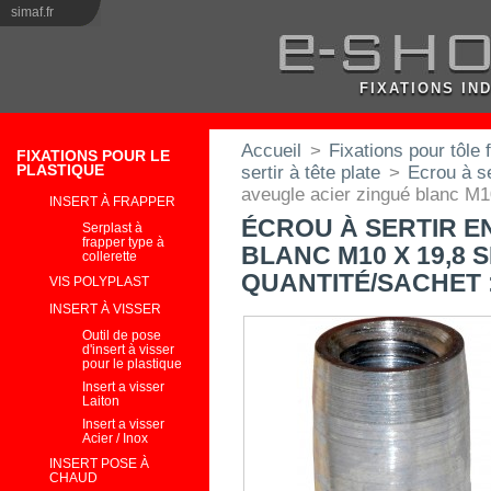
simaf.fr
FIXATIONS IN
Accueil
>
Fixations pour tôle 
FIXATIONS POUR LE
PLASTIQUE
sertir à tête plate
>
Ecrou à se
aveugle acier zingué blanc M
INSERT À FRAPPER
ÉCROU À SERTIR E
Serplast à
frapper type à
BLANC M10 X 19,8 
collerette
QUANTITÉ/SACHET :
VIS POLYPLAST
INSERT À VISSER
Outil de pose
d'insert à visser
pour le plastique
Insert a visser
Laiton
Insert a visser
Acier / Inox
INSERT POSE À
CHAUD