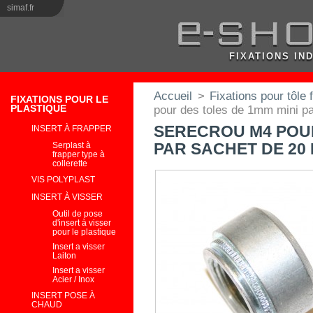
simaf.fr
FIXATIONS IN
Accueil
>
Fixations pour tôle 
FIXATIONS POUR LE
PLASTIQUE
pour des toles de 1mm mini p
SERECROU M4 POUR
INSERT À FRAPPER
Serplast à
PAR SACHET DE 20
frapper type à
collerette
VIS POLYPLAST
INSERT À VISSER
Outil de pose
d'insert à visser
pour le plastique
Insert a visser
Laiton
Insert a visser
Acier / Inox
INSERT POSE À
CHAUD