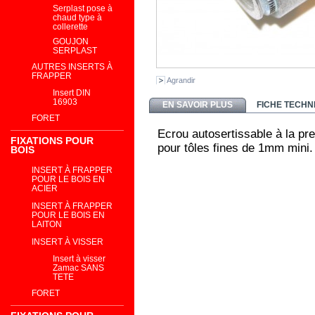
Serplast pose à
chaud type à
collerette
GOUJON
SERPLAST
AUTRES INSERTS À
FRAPPER
Agrandir
Insert DIN
16903
EN SAVOIR PLUS
FICHE TECHN
FORET
Ecrou autosertissable à la pr
FIXATIONS POUR
pour tôles fines de 1mm mini.
BOIS
INSERT À FRAPPER
POUR LE BOIS EN
ACIER
INSERT À FRAPPER
POUR LE BOIS EN
LAITON
INSERT À VISSER
Insert à visser
Zamac SANS
TETE
FORET