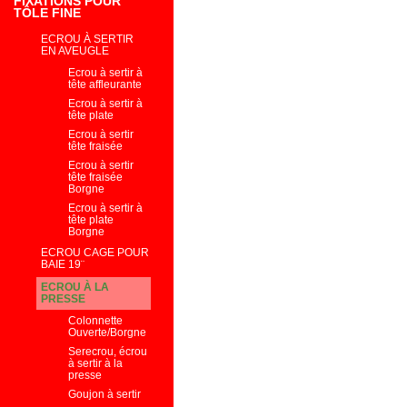
FIXATIONS POUR
TÔLE FINE
ECROU À SERTIR
EN AVEUGLE
Ecrou à sertir à
tête affleurante
Ecrou à sertir à
tête plate
Ecrou à sertir
tête fraisée
Ecrou à sertir
tête fraisée
Borgne
Ecrou à sertir à
tête plate
Borgne
ECROU CAGE POUR
BAIE 19¨
ECROU À LA
PRESSE
Colonnette
Ouverte/Borgne
Serecrou, écrou
à sertir à la
presse
Goujon à sertir