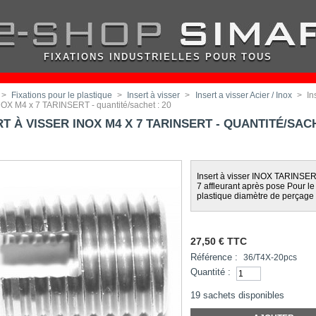
FIXATIONS INDUSTRIELLES POUR TOUS
>
Fixations pour le plastique
>
Insert à visser
>
Insert a visser Acier / Inox
>
In
NOX M4 x 7 TARINSERT - quantité/sachet : 20
RT À VISSER INOX M4 X 7 TARINSERT - QUANTITÉ/SAC
Insert à visser INOX TARINSE
7 affleurant après pose Pour le
plastique diamètre de perçag
27,50 €
TTC
Référence :
36/T4X-20pcs
Quantité :
19
sachets disponibles