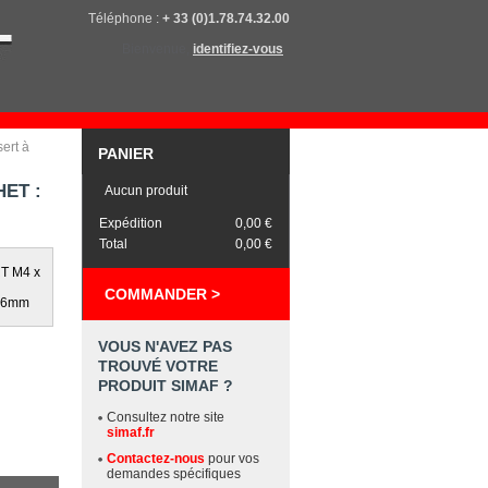
Téléphone :
+ 33 (0)1.78.74.32.00
Bienvenue,
identifiez-vous
sert à
PANIER
HET :
Aucun produit
Expédition
0,00 €
Total
0,00 €
RT M4 x
COMMANDER >
e 6mm
VOUS N'AVEZ PAS
TROUVÉ VOTRE
PRODUIT SIMAF ?
Consultez notre site
simaf.fr
Contactez-nous
pour vos
demandes spécifiques