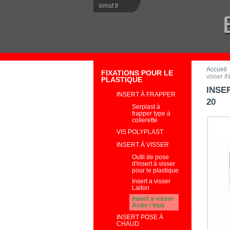
simaf.fr
Accueil
FIXATIONS POUR LE
visser I
PLASTIQUE
INSE
INSERT À FRAPPER
20
Serplast à
frapper type à
collerette
VIS POLYPLAST
INSERT À VISSER
Outil de pose
d'insert à visser
pour le plastique
Insert a visser
Laiton
Insert a visser
Acier / Inox
INSERT POSE À
CHAUD