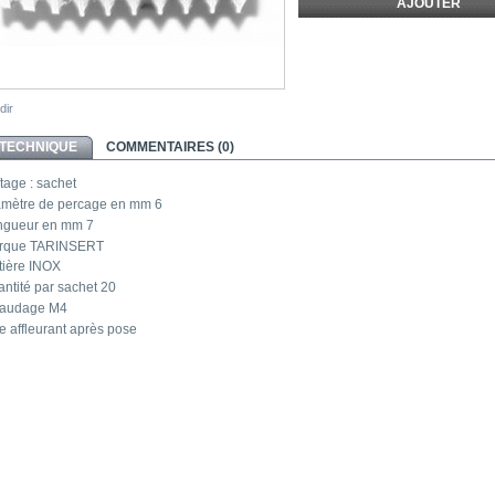
dir
 TECHNIQUE
COMMENTAIRES (0)
tage :
sachet
amètre de percage en mm
6
ngueur en mm
7
rque
TARINSERT
ière
INOX
ntité par sachet
20
raudage
M4
e
affleurant après pose