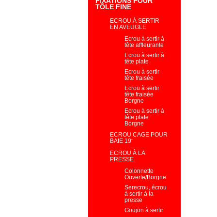
FIXATIONS POUR
TÔLE FINE
ECROU À SERTIR
EN AVEUGLE
Ecrou à sertir à
tête affleurante
Ecrou à sertir à
tête plate
Ecrou à sertir
tête fraisée
Ecrou à sertir
tête fraisée
Borgne
Ecrou à sertir à
tête plate
Borgne
ECROU CAGE POUR
BAIE 19¨
ECROU À LA
PRESSE
Colonnette
Ouverte/Borgne
Serecrou, écrou
à sertir à la
presse
Goujon à sertir