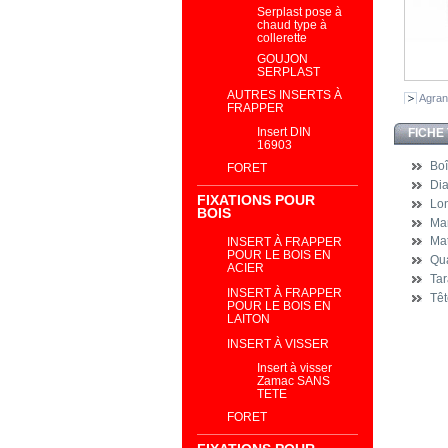
Serplast pose à
chaud type à
collerette
GOUJON
SERPLAST
AUTRES INSERTS À
Agran
FRAPPER
Insert DIN
FICHE
16903
Boî
FORET
Di
FIXATIONS POUR
Lo
BOIS
Ma
Mat
INSERT À FRAPPER
POUR LE BOIS EN
Qua
ACIER
Ta
INSERT À FRAPPER
Têt
POUR LE BOIS EN
LAITON
INSERT À VISSER
Insert à visser
Zamac SANS
TETE
FORET