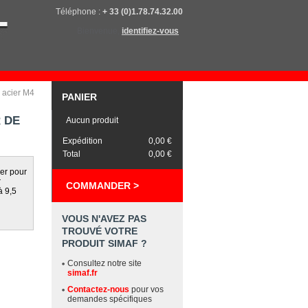
Téléphone :
+ 33 (0)1.78.74.32.00
Bienvenue,
identifiez-vous
r acier M4
PANIER
R DE
Aucun produit
Expédition
0,00 €
Total
0,00 €
ser pour
r
COMMANDER >
à 9,5
VOUS N'AVEZ PAS
TROUVÉ VOTRE
PRODUIT SIMAF ?
Consultez notre site
simaf.fr
Contactez-nous
pour vos
demandes spécifiques