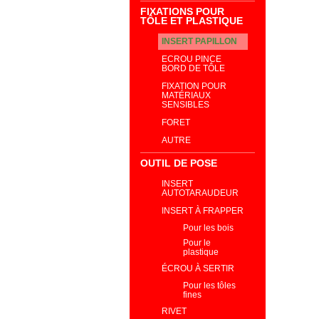
FIXATIONS POUR
TÔLE ET PLASTIQUE
INSERT PAPILLON
ECROU PINCE
BORD DE TÔLE
FIXATION POUR
MATÉRIAUX
SENSIBLES
FORET
AUTRE
OUTIL DE POSE
INSERT
AUTOTARAUDEUR
INSERT À FRAPPER
Pour les bois
Pour le
plastique
ÉCROU À SERTIR
Pour les tôles
fines
RIVET