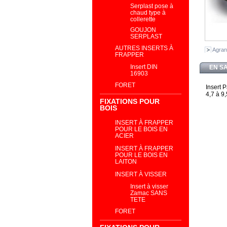
Serplast pose à
chaud type à
collerette
GOUJON
SERPLAST
AUTRES INSERTS À
Agran
FRAPPER
Insert DIN
EN S
16903
FORET
Insert 
4,7 à 9
FIXATIONS POUR
BOIS
INSERT À FRAPPER
POUR LE BOIS EN
ACIER
INSERT À FRAPPER
POUR LE BOIS EN
LAITON
INSERT À VISSER
Insert à visser
Zamac SANS
TETE
FORET