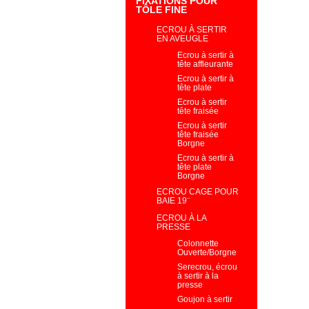
FIXATIONS POUR
TÔLE FINE
ECROU À SERTIR
EN AVEUGLE
Ecrou à sertir à
tête affleurante
Ecrou à sertir à
tête plate
Ecrou à sertir
tête fraisée
Ecrou à sertir
tête fraisée
Borgne
Ecrou à sertir à
tête plate
Borgne
ECROU CAGE POUR
BAIE 19¨
ECROU À LA
PRESSE
Colonnette
Ouverte/Borgne
Serecrou, écrou
à sertir à la
presse
Goujon à sertir