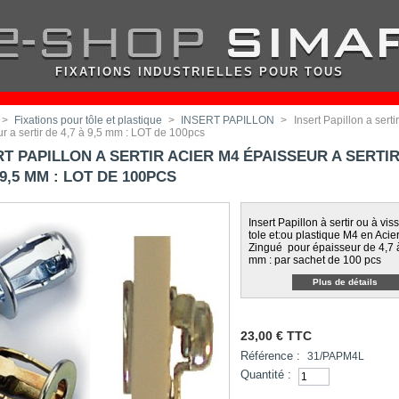
FIXATIONS INDUSTRIELLES POUR TOUS
>
Fixations pour tôle et plastique
>
INSERT PAPILLON
>
Insert Papillon a serti
r a sertir de 4,7 à 9,5 mm : LOT de 100pcs
RT PAPILLON A SERTIR ACIER M4 ÉPAISSEUR A SERTI
 9,5 MM : LOT DE 100PCS
Insert Papillon à sertir ou à vis
tole et:ou plastique M4 en Acie
Zingué pour épaisseur de 4,7 
mm : par sachet de 100 pcs
Plus de détails
23,00 €
TTC
Référence :
31/PAPM4L
Quantité :