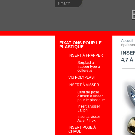
simaf.fr
Accueil
FIXATIONS POUR LE
épaisseu
PLASTIQUE
INSE
INSERT À FRAPPER
4,7 À
Serplast à
frapper type à
collerette
VIS POLYPLAST
INSERT À VISSER
Outil de pose
d'insert à visser
pour le plastique
Insert a visser
Laiton
Insert a visser
Acier / Inox
INSERT POSE À
CHAUD