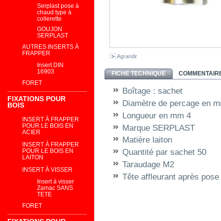
Serplast pose à
chaud type à
collerette
GOUJON
SERPLAST
AUTRES INSERTS À
FRAPPER
Agrandir
Insert DIN
16903
FICHE TECHNIQUE
COMMENTAIRE
FORET
Boîtage :
sachet
FIXATIONS POUR
Diamètre de percage en 
BOIS
Longueur en mm
4
INSERT À FRAPPER
POUR LE BOIS EN
Marque
SERPLAST
ACIER
Matière
laiton
INSERT À FRAPPER
POUR LE BOIS EN
Quantité par sachet
50
LAITON
Taraudage
M2
INSERT À VISSER
Tête
affleurant après pose
Insert à visser
Zamac SANS
TETE
FORET