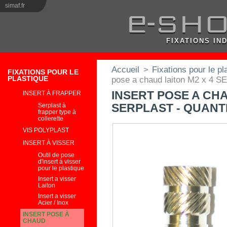
simaf.fr
FIXATIONS IN
Accueil
>
Fixations pour le pl
FIXATIONS POUR LE
PLASTIQUE
pose a chaud laiton M2 x 4 SE
INSERT POSE A CHA
INSERT À FRAPPER
Serplast à
SERPLAST - QUANTI
frapper type à
collerette
VIS POLYPLAST
INSERT À VISSER
Outil de pose
d'insert à visser
pour le plastique
Insert a visser
Laiton
Insert a visser
Acier / Inox
INSERT POSE À
CHAUD