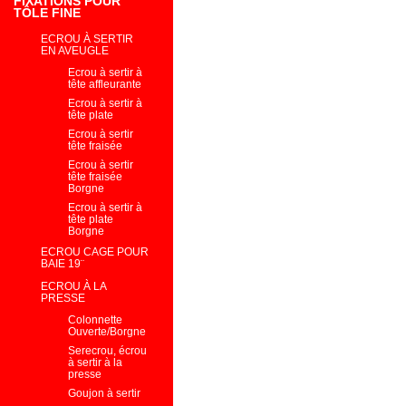
FIXATIONS POUR
TÔLE FINE
ECROU À SERTIR
EN AVEUGLE
Ecrou à sertir à
tête affleurante
Ecrou à sertir à
tête plate
Ecrou à sertir
tête fraisée
Ecrou à sertir
tête fraisée
Borgne
Ecrou à sertir à
tête plate
Borgne
ECROU CAGE POUR
BAIE 19¨
ECROU À LA
PRESSE
Colonnette
Ouverte/Borgne
Serecrou, écrou
à sertir à la
presse
Goujon à sertir