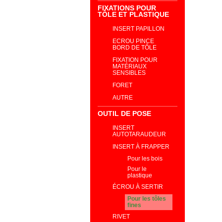
FIXATIONS POUR
TÔLE ET PLASTIQUE
INSERT PAPILLON
ECROU PINCE
BORD DE TÔLE
FIXATION POUR
MATÉRIAUX
SENSIBLES
FORET
AUTRE
OUTIL DE POSE
INSERT
AUTOTARAUDEUR
INSERT À FRAPPER
Pour les bois
Pour le
plastique
ÉCROU À SERTIR
Pour les tôles
fines
RIVET