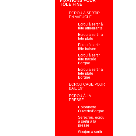
FIXATIONS POUR
TÔLE FINE
ECROU À SERTIR
EN AVEUGLE
Ecrou à sertir à
tête affleurante
Ecrou à sertir à
tête plate
Ecrou à sertir
tête fraisée
Ecrou à sertir
tête fraisée
Borgne
Ecrou à sertir à
tête plate
Borgne
ECROU CAGE POUR
BAIE 19¨
ECROU À LA
PRESSE
Colonnette
Ouverte/Borgne
Serecrou, écrou
à sertir à la
presse
Goujon à sertir