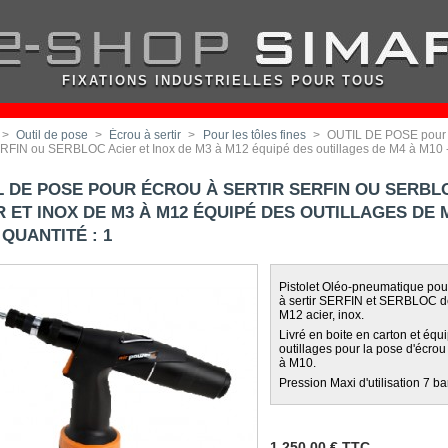
FIXATIONS INDUSTRIELLES POUR TOUS
>
Outil de pose
>
Écrou à sertir
>
Pour les tôles fines
>
OUTIL DE POSE pour 
SERFIN ou SERBLOC Acier et Inox de M3 à M12 équipé des outillages de M4 à M10 -
L DE POSE POUR ÉCROU À SERTIR SERFIN OU SERBL
R ET INOX DE M3 À M12 ÉQUIPÉ DES OUTILLAGES DE 
 QUANTITÉ : 1
Pistolet Oléo-pneumatique pou
à sertir SERFIN et SERBLOC 
M12 acier, inox.
Livré en boite en carton et équ
outillages pour la pose d'écro
à M10.
Pression Maxi d'utilisation 7 ba
1 250,00 €
TTC