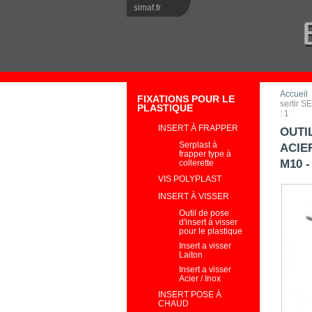
simaf.fr
Accueil
FIXATIONS POUR LE
sertir 
PLASTIQUE
: 1
INSERT À FRAPPER
OUTI
Serplast à
ACIE
frapper type à
M10 -
collerette
VIS POLYPLAST
INSERT À VISSER
Outil de pose
d'insert à visser
pour le plastique
Insert a visser
Laiton
Insert a visser
Acier / Inox
INSERT POSE À
CHAUD