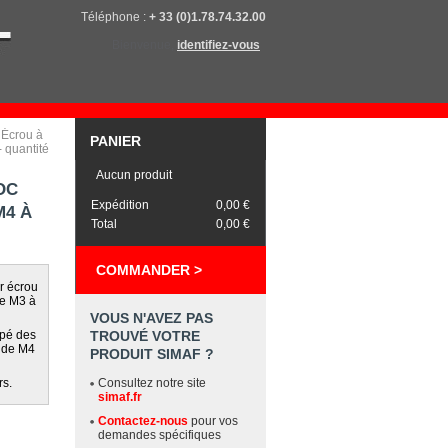
Téléphone :
+ 33 (0)1.78.74.32.00
Bienvenue,
identifiez-vous
Écrou à
PANIER
 quantité
Aucun produit
OC
Expédition
0,00 €
M4 À
Total
0,00 €
COMMANDER >
r écrou
de M3 à
VOUS N'AVEZ PAS
ipé des
TROUVÉ VOTRE
u de M4
PRODUIT SIMAF ?
rs.
Consultez notre site
simaf.fr
Contactez-nous
pour vos
demandes spécifiques