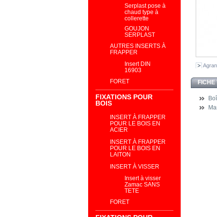
Serplast pose à
chaud type à
collerette
GOUJON
SERPLAST
AUTRES INSERTS À
FRAPPER
Insert DIN
Agran
16903
FORET
FICHE
FIXATIONS POUR
Boî
BOIS
Ma
INSERT À FRAPPER
POUR LE BOIS EN
ACIER
INSERT À FRAPPER
POUR LE BOIS EN
LAITON
INSERT À VISSER
Insert à visser
Zamac SANS
TETE
FORET